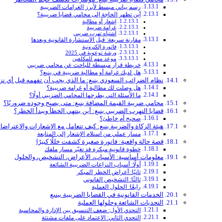
رسم بياني مبسط لأبرز الغرامات الضريبية
أين تظهر الحاجة إلى محامي قضايا ضريبية؟
إشعار أو مطالبة
غرامة ضريبية
اشتباه تهرب ضريبي
مقارنة سريعة: قبل الاستشارة القانونية وبعدها
فاتورة إلكترونية
ورشة توعوية في 2025
موعد مهم للمكلفين
خريطة قرار مبسطة للباحث عن محامي ضريبي
هل لديك غرامة أو مطالبة ضريبية في ينبع؟
نظام الضرائب السعودي ينبع: ما الذي يجب أن تفهمه قبل أي نز
هل وصلت لك مطالبة أو غرامة ضريبية؟
ما الأسئلة التي يطرحها المحامي الضريبي أولًا؟
محامي ضريبة القيمة المضافة ينبع: متى يصبح وجوده ضروريًا؟
قضايا التهرب الضريبي ينبع: أين ينتهي الخطأ ويبدأ الخطر؟
صحيح أم خاطئ؟
هيئة الزكاة والضريبة ينبع: كيف تتعامل مع الإشعارات والاعتراض
مسار عملي من استلام الإشعار إلى المتابعة
قصة حالة واقعية: فاتورة صغيرة كشفت خللًا كبيرًا
خطوة قانونية مبكرة قد تغيّر مسار ملفك
معلومات أساسية: الأسباب، الأعراض، التشخيص، والحلول
أولًا: أسباب النزاعات الضريبية الشائعة
ثانيًا: أعراض الخطر المبكر
ثالثًا: التشخيص القانوني
رابعًا: الحلول العملية
الخدمات القانونية في القضايا الضريبية بينبع
التحديات الشائعة وحلولها العملية
التحدي الأول: ضعف التنسيق بين الإدارة والمحاسبة
التحدي الثاني: الاعتماد على ملفات مشتتة