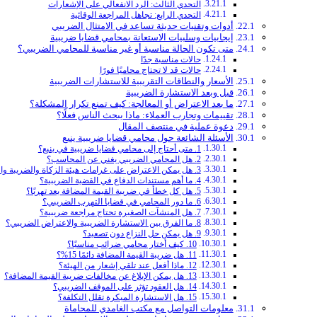
التحدي الثالث: الرد الانفعالي على الإشعارات
التحدي الرابع: تجاهل المراجعة الوقائية
أدوات وتقنيات حديثة تساعد في الامتثال الضريبي
إيجابيات وسلبيات الاستعانة بمحامي قضايا ضريبية
متى تكون الحالة مناسبة أو غير مناسبة للمحامي الضريبي؟
حالات مناسبة جدًا
حالات قد لا تحتاج محاميًا فورًا
الأسعار والنطاقات التقريبية للاستشارات الضريبية
قبل وبعد الاستشارة الضريبية
ما بعد الاعتراض أو المعالجة: كيف تمنع تكرار المشكلة؟
تقييمات وتجارب العملاء: ماذا يبحث الناس فعلًا؟
دعوة عملية في منتصف المقال
الأسئلة الشائعة حول محامي قضايا ضريبية ينبع
1. متى أحتاج إلى محامي قضايا ضريبية في ينبع؟
2. هل المحامي الضريبي يغني عن المحاسب؟
خبرة قانون
3. هل يمكن الاعتراض على غرامات هيئة الزكاة والضريبة والجمارك؟
4. ما أهم مستندات الدفاع في القضية الضريبية؟
5. هل كل خطأ في ضريبة القيمة المضافة يعد تهربًا؟
6. ما دور المحامي في قضايا التهرب الضريبي؟
7. هل المنشآت الصغيرة تحتاج مراجعة ضريبية؟
8. ما الفرق بين الاستشارة الضريبية والاعتراض الضريبي؟
9. هل يمكن حل النزاع دون تصعيد؟
10. كيف أختار محامي ضرائب مناسبًا؟
11. هل ضريبة القيمة المضافة دائمًا 15%؟
12. ماذا أفعل عند تلقي إشعار من الهيئة؟
13. هل يمكن الإبلاغ عن مخالفات ضريبة القيمة المضافة؟
14. هل العقود تؤثر على الموقف الضريبي؟
15. هل الاستشارة المبكرة تقلل التكلفة؟
معلومات التواصل مع مكتب الغامدي للمحاماة