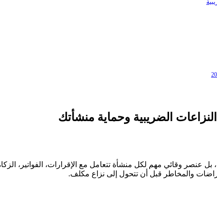
بية
شطيري
أحمد عبد الله الغامد
النزاعات الضريبية وحماية منشأتك
محامٍ ومستشار قانوني
ارية والأحوال الشخصية وتمثيل
متخصص في القضايا التجارية والعم
العقود والاستشارات القانونية.
، بل عنصر وقائي مهم لكل منشأة تتعامل مع الإقرارات، الفواتير، الزكا
عتراضات والمخاطر قبل أن تتحول إلى نزاع مكلف.
واتساب
📞 اتصال مباشر