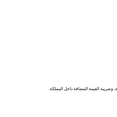
ي
الية والعقارية والمالية وصياغة
ة، وضريبة القيمة المضافة داخل المملكة.
واتساب