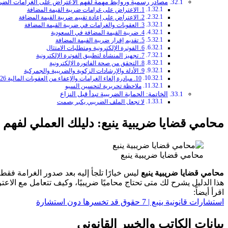
مصادر رسمية وروابط مهمة لفهم الاعتراض على الغرامات الضري
1. الاعتراض على غرامات ضريبة القيمة المضافة
2. الاعتراض على إعادة تقييم ضريبة القيمة المضافة
3. العقوبات والغرامات في ضريبة القيمة المضافة
4. ضريبة القيمة المضافة في السعودية
5. تقديم إقرار ضريبة القيمة المضافة
6. الفوترة الإلكترونية ومتطلبات الامتثال
7. تجهيز المنشأة لتطبيق الفوترة الإلكترونية
8. التحقق من صحة الفاتورة الإلكترونية
9. الأدلة والإرشادات الزكوية والضريبية والجمركية
10. مبادرة إلغاء الغرامات والإعفاء من العقوبات المالية 2026
ملاحظة تحريرية لتحسين السيو
الخاتمة: الحماية الضريبية تبدأ قبل النزاع
أحمد عبد الرحمن ال
لا تجعل الملف الضريبي يكبر بصمت
محامي قضايا ضريبية ينبع: دليلك العملي لفهم 
محامٍ ومستشار قانوني
متخصص في القضايا الجنائية والإد
محامي قضايا ضريبية ينبع
الموكلين أمام الجهات القضائية.
محامي قضايا ضريبية ينبع
ليس خيارًا تلجأ إليه بعد صدور الغرامة فقط
هذا الدليل يشرح لك متى تحتاج محاميًا ضريبيًا، وكيف تتعامل مع الا
📞 اتصال مباشر
اقرأ أيضاً:
استشارات قانونية ينبع | 7 حقوق قد تخسرها دون استشارة
بيانات الكاتب والخبير القانوني