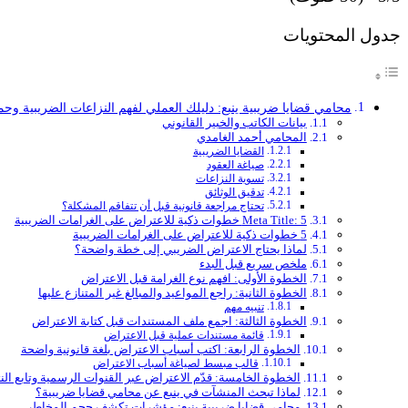
جدول المحتويات
محامي قضايا ضريبية ينبع: دليلك العملي لفهم النزاعات الضريبية وحم
بيانات الكاتب والخبير القانوني
المحامي أحمد الغامدي
القضايا الضريبية
صياغة العقود
تسوية النزاعات
تدقيق الوثائق
تحتاج مراجعة قانونية قبل أن تتفاقم المشكلة؟
Meta Title: 5 خطوات ذكية للاعتراض على الغرامات الضريبية
5 خطوات ذكية للاعتراض على الغرامات الضريبية
لماذا يحتاج الاعتراض الضريبي إلى خطة واضحة؟
ملخص سريع قبل البدء
الخطوة الأولى: افهم نوع الغرامة قبل الاعتراض
الخطوة الثانية: راجع المواعيد والمبالغ غير المتنازع عليها
تنبيه مهم
الخطوة الثالثة: اجمع ملف المستندات قبل كتابة الاعتراض
قائمة مستندات عملية قبل الاعتراض
الخطوة الرابعة: اكتب أسباب الاعتراض بلغة قانونية واضحة
قالب مبسط لصياغة أسباب الاعتراض
الخطوة الخامسة: قدّم الاعتراض عبر القنوات الرسمية وتابع النت
لماذا تبحث المنشآت في ينبع عن محامي قضايا ضريبية؟
محامي قضايا ضريبية ينبع: مؤشرات تكشف حجم المخاطر