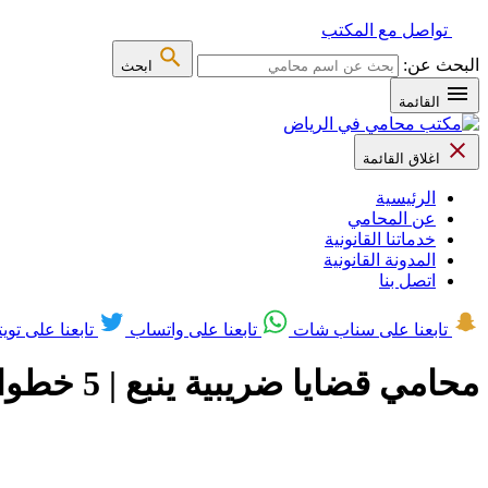
تواصل مع المكتب
البحث عن:
ابحث
القائمة
اغلاق القائمة
الرئيسية
عن المحامي
خدماتنا القانونية
المدونة القانونية
اتصل بنا
تابعنا على سناب شات
تابعنا على واتساب
تابعنا على تويت
ﻣﺤﺎﻣﻲ ﻗﻀﺎﻳﺎ ﺿﺮﻳﺒﻴﺔ ﻳﻨﺒﻊ | 5 خطوات ذكية للاعتراض على الغرامات الضريبية