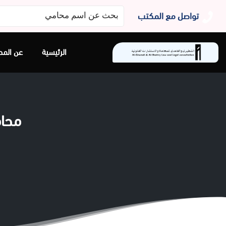
البحث
تواصل مع المكتب
عن:
الرئيسية
عن المح
ﻣﺤﺎﻣﻲ ﺣﻀ