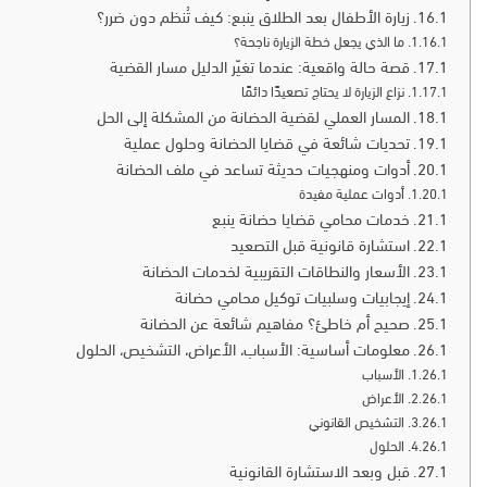
زيارة الأطفال بعد الطلاق ينبع: كيف تُنظم دون ضرر؟
ما الذي يجعل خطة الزيارة ناجحة؟
قصة حالة واقعية: عندما تغيّر الدليل مسار القضية
نزاع الزيارة لا يحتاج تصعيدًا دائمًا
المسار العملي لقضية الحضانة من المشكلة إلى الحل
تحديات شائعة في قضايا الحضانة وحلول عملية
أدوات ومنهجيات حديثة تساعد في ملف الحضانة
أدوات عملية مفيدة
خدمات محامي قضايا حضانة ينبع
استشارة قانونية قبل التصعيد
الأسعار والنطاقات التقريبية لخدمات الحضانة
إيجابيات وسلبيات توكيل محامي حضانة
صحيح أم خاطئ؟ مفاهيم شائعة عن الحضانة
معلومات أساسية: الأسباب، الأعراض، التشخيص، الحلول
الأسباب
الأعراض
التشخيص القانوني
الحلول
قبل وبعد الاستشارة القانونية