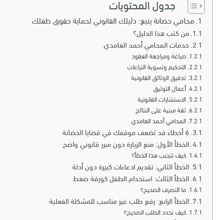
جدول المحتويات
محامي حضانة ينبع: دليلك القانوني لحماية حقوق طفلك
من كتب هذا الدليل؟
خدمات المحامي أحمد الغامدي
صياغة ومراجعة العقود
التحكيم وتسوية النزاعات
تدقيق الوثائق القانونية
أعمال التوثيق
الاستشارات القانونية
ثقة مبنية على النتائج
خبرة قا
المحامي أحمد الغامدي
6 أخطاء قد تضعف موقفك في قضايا الحضانة
الخطأ الأول: منع الزيارة دون مبرر قانوني واضح
كيف تتجنب هذا الخطأ؟
الخطأ الثاني: تقديم ادعاءات كبيرة دون أدلة
الخطأ الثالث: استخدام الطفل كورقة ضغط
ما التصرف الصحيح؟
الخطأ الرابع: رفع طلب غير مناسب للمشكلة الفعلية
كيف تحدد الطلب الصحيح؟