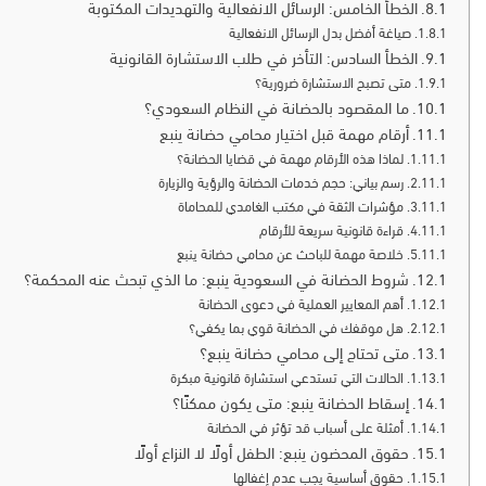
الخطأ الخامس: الرسائل الانفعالية والتهديدات المكتوبة
صياغة أفضل بدل الرسائل الانفعالية
الخطأ السادس: التأخر في طلب الاستشارة القانونية
متى تصبح الاستشارة ضرورية؟
ما المقصود بالحضانة في النظام السعودي؟
أرقام مهمة قبل اختيار محامي حضانة ينبع
لماذا هذه الأرقام مهمة في قضايا الحضانة؟
رسم بياني: حجم خدمات الحضانة والرؤية والزيارة
مؤشرات الثقة في مكتب الغامدي للمحاماة
أحمد عبد الرحمن الشط
قراءة قانونية سريعة للأرقام
خلاصة مهمة للباحث عن محامي حضانة ينبع
محامٍ ومستشار قانوني
شروط الحضانة في السعودية ينبع: ما الذي تبحث عنه المحكمة؟
أهم المعايير العملية في دعوى الحضانة
متخصص في القضايا الجنائية والإداري
هل موقفك في الحضانة قوي بما يكفي؟
متى تحتاج إلى محامي حضانة ينبع؟
الموكلين أمام الجهات القضائية.
الحالات التي تستدعي استشارة قانونية مبكرة
إسقاط الحضانة ينبع: متى يكون ممكنًا؟
📞 اتصال مباشر
أمثلة على أسباب قد تؤثر في الحضانة
حقوق المحضون ينبع: الطفل أولًا لا النزاع أولًا
حقوق أساسية يجب عدم إغفالها