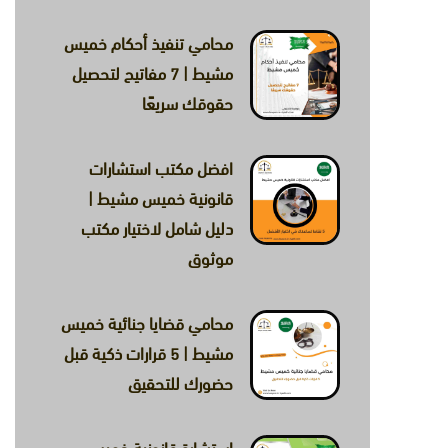
×
محامي تنفيذ أحكام خميس
مشيط | 7 مفاتيح لتحصيل
حقوقك سريعًا
افضل مكتب استشارات
قانونية خميس مشيط |
دليل شامل لاختيار مكتب
ضائية.
موثوق
محامي قضايا جنائية خميس
مشيط | 5 قرارات ذكية قبل
حضورك للتحقيق