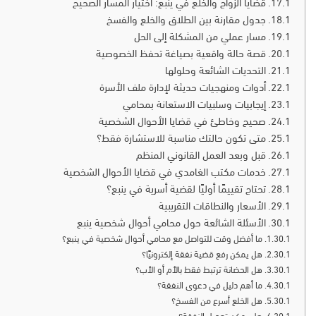
قضايا الزواج والخلع في ينبع: اختيار المسار الصحيح
جدول مقارنة بين الطلاق والخلع والفسخ
مسار عملي من المشكلة إلى الحل
قصة حالة واقعية بصياغة تحفظ الخصوصية
التحديات الشائعة وحلولها
أدوات ومنهجيات حديثة لإدارة ملف الأسرة
إيجابيات وسلبيات الاستعانة بمحامي
صحيح وخاطئ في قضايا الأحوال الشخصية
متى تكون حالتك مناسبة للاستشارة فقط؟
أحمد عبد الرحمن الشط
قبل وبعد العمل القانوني المنظم
خدمات مكتب الغامدي في قضايا الأحوال الشخصية
محامٍ ومستشار قانوني
تحتاج تقييمًا أوليًا لقضية أسرية في ينبع؟
الأسعار والنطاقات التقريبية
متخصص في القضايا الجنائية والإداري
الأسئلة الشائعة حول محامي أحوال شخصية ينبع
الموكلين أمام الجهات القضائية.
ما أفضل وقت للتواصل مع محامي أحوال شخصية في ينبع؟
هل يمكن رفع قضية نفقة إلكترونيًا؟
هل الحضانة ترتبط فقط بالأم أو الأب؟
📞 اتصال مباشر
ما أهم دليل في دعوى النفقة؟
هل الخلع أسرع من الفسخ؟