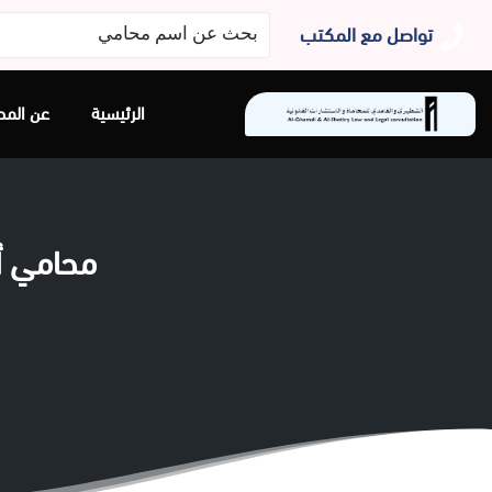
البحث
تواصل مع المكتب
عن:
الرئيسية
عن المح
ﻣﺤﺎﻣﻲ أﺣﻮال ﺷﺨﺼ