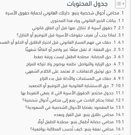
جدول المحتويات
محامي أحوال شخصية ينبع: دليلك القانوني لحماية حقوق الأسرة
بيانات الخبير القانوني وراء هذا المحتوى
7 حقوق أسرية لا تتنازل عنها قبل أي اتفاق قانوني
لماذا يجب أن تعرف حقوقك الأسرية قبل التوقيع أو التنازل؟
1. حقك في فهم المسار القانوني قبل اختيار الطلاق أو الخلع أو الفسخ
2. حق النفقة: لا تقبل مبلغًا غير واضح أو اتفاقًا شفهيًا
3. حق الحضانة: مصلحة الطفل ليست ورقة ضغط
4. حق الزيارة والتواصل: نظمه بوضوح ولا تتركه للمزاج
خبرة قا
5. حق توثيق الاتفاقات: لا تعتمد على الكلام الشفهي
6. حقك في المستندات والأدلة قبل بدء النزاع
7. حق الاستشارة القانونية قبل التوقيع أو التصعيد
جدول مختصر: الحقوق الأسرية التي لا ينبغي التفريط بها
لماذا يحتاج الباحث في ينبع إلى محامي أحوال شخصية؟
ما المقصود بقضايا الأحوال الشخصية في السعودية؟
محامي طلاق ينبع: قبل القرار وبعده
محامي حضانة أطفال ينبع: مصلحة الطفل أولًا
محامي نفقة ينبع: كيف تُحسب المطالبة بواقعية؟