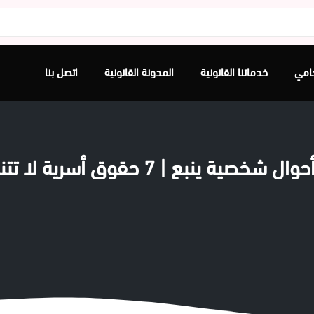
امي
خدماتنا القانونية
المدونة القانونية
اتصل بنا
ﻴﺔ ﻳﻨﺒﻊ | 7 حقوق أسرية لا تتنازل عنها