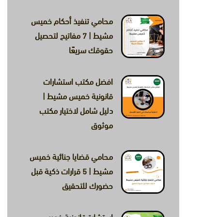
×
محامي تنفيذ أحكام خميس
مشيط | 7 مفاتيح لتحصيل
حقوقك سريعًا
افضل مكتب استشارات
قانونية خميس مشيط |
دليل شامل لاختيار مكتب
ضائية.
موثوق
محامي قضايا جنائية خميس
مشيط | 5 قرارات ذكية قبل
حضورك للتحقيق