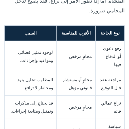
المنشأة. أما إذا تطور الأمر إلى نزاع، فقد يصبح تدخل
المحامي ضرورة.
نوع الحاجة
الأقرب للمناسبة
السبب
رفع دعوى
لوجود تمثيل قضائي
أو الدفاع
محامٍ مرخص
ومواعيد وإجراءات.
فيها
مراجعة عقد
محامٍ أو مستشار
المطلوب تحليل بنود
قبل التوقيع
قانوني مؤهل
ومخاطر لا ترافع.
نزاع عمالي
قد يحتاج إلى مذكرات
محامٍ مرخص
قائم
وتمثيل ومتابعة إجراءات.
سياسة