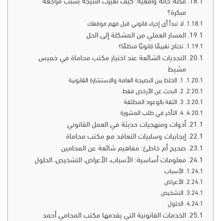
قصة حالة واقعية: كيف تغيرت النتيجة بسبب مراجعة
مبكرة؟
لا تبدأ أي إجراء قانوني قبل فهم موقفك
المسار العملي من المشكلة إلى الحل
تحتاج تقييمًا قانونيًا منظمًا؟
التحديات الشائعة عند اختيار مكتب محاماة في خميس
مشيط
1. الخلط بين النصيحة العامة والاستشارة القانونية
2. البحث عن الأرخص فقط
3. الثقة بالوعود المطلقة
4. التأخر في طلب المشورة
أدوات ومنهجيات حديثة في العمل القانوني
إيجابيات وسلبيات التعاقد مع مكتب محاماة
صحيح أم خاطئ: مفاهيم شائعة عن المحامين
معلومات أساسية: الأسباب، الأعراض، التشخيص، الحلول
الأسباب
الأعراض
التشخيص
الحلول
الخدمات القانونية التي يقدمها مكتب المحامي أحمد