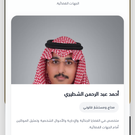
الجهات القضائية.
والسرية المهنية
ماجستير في القانون، محامٍ مرخص، موثق معتمد،
وخبرة تتجاوز 7 سنوات في المحاماة
والاستشارات القانونية.
اتصل الآن
اطلب استشارة قانونية
أحمد عبد الرحمن الشطيري
محامٍ ومستشار قانوني
متخصص في القضايا الجنائية والإدارية والأحوال الشخصية وتمثيل الموكلين
6 معايير تفرق بين المحامي
أمام الجهات القضائية.