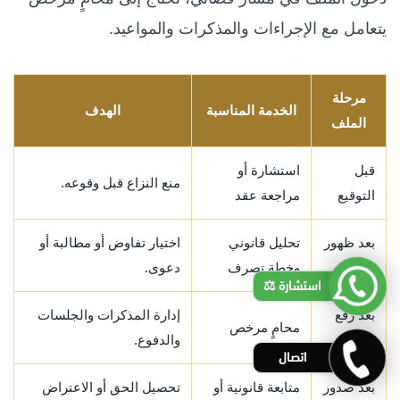
يتعامل مع الإجراءات والمذكرات والمواعيد.
مرحلة
الخدمة المناسبة
الهدف
الملف
قبل
استشارة أو
منع النزاع قبل وقوعه.
التوقيع
مراجعة عقد
بعد ظهور
تحليل قانوني
اختيار تفاوض أو مطالبة أو
خلاف
وخطة تصرف
دعوى.
استشارة ⚖️
بعد رفع
إدارة المذكرات والجلسات
محامٍ مرخص
الدعوى
والدفوع.
اتصال
بعد صدور
متابعة قانونية أو
تحصيل الحق أو الاعتراض