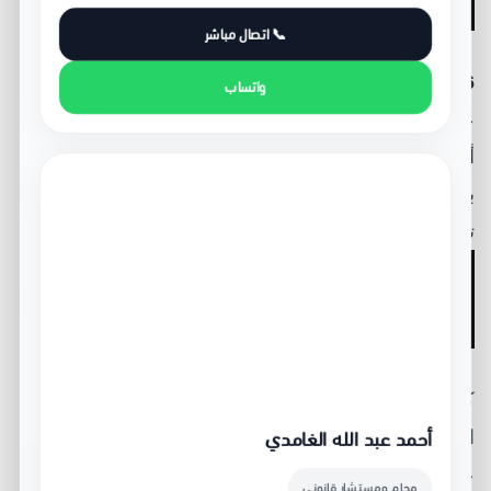
والمستشار القانوني
📞 اتصال مباشر
6 معايير تفرق بين المحامي والمستشار القانوني
تساعدك
واتساب
على اختيار الشخص المناسب قبل رفع دعوى، توقيع عقد،
أو طلب رأي قانوني. فالفرق لا يتعلق بالاسم فقط، بل
بالصلاحيات، الترخيص، المسؤولية، وطبيعة الخدمة التي
تحتاجها.
لماذا يهم فهم الفرق بين المحامي
والمستشار القانوني؟
كثير من العملاء يخلطون بين المحامي والمستشار
أحمد عبد الله الغامدي
القانوني، خصوصًا عند طلب استشارة عاجلة أو مراجعة
عقد أو مواجهة مطالبة مالية. هذا الخلط قد يؤدي إلى
محامٍ ومستشار قانوني