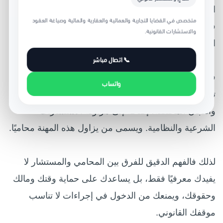
اختيار خدمة غير مناسبة؛ فقد تحتاج أحيانًا إلى رأي قانوني
متخصص في القضايا التجارية والعمالية والعقارية والمالية وصياغة العقود
فقط، وقد تحتاج في حالات أخرى إلى محامٍ مرخص يتولى
والاستشارات القانونية.
الترافع والتمثيل أمام الجهات القضائية.
📞 اتصال مباشر
في السعودية، يعرّف نظام المحاماة مهنة المحاماة بأنها
واتساب
تشمل الترافع عن الغير أمام المحاكم وديوان المظالم
واللجان المختصة، إضافة إلى مزاولة الاستشارات
الشرعية والنظامية. ويسمى من يزاول هذه المهنة محاميًا.
لذلك فالفهم الدقيق للفرق بين المحامي والمستشار لا
يفيدك معرفيًا فقط، بل يساعدك على حماية وقتك ومالك
وحقوقك، ويمنعك من الدخول في إجراءات لا تناسب
موقفك القانوني.