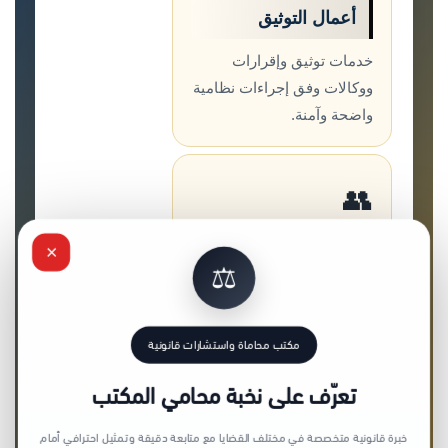
أعمال التوثيق
خدمات توثيق وإقرارات
ووكالات وفق إجراءات نظامية
واضحة وآمنة.
👥
×
القضايا العمالية
⚖️
مراجعة عقود العمل
والمستحقات وإنهاء العلاقة
مكتب محاماة واستشارات قانونية
العمالية بوعي قانوني.
تعرّف على نخبة محامي المكتب
خبرة قانونية متخصصة في مختلف القضايا مع متابعة دقيقة وتمثيل احترافي أمام
خبرة قانونية تجمع بين الترخيص، التوثيق،