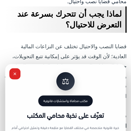
محامي قضايا نصب واحتيال.
لماذا يجب أن تتحرك بسرعة عند
التعرض للاحتيال؟
قضايا النصب والاحتيال تختلف عن النزاعات المالية
العادية؛ لأن الوقت قد يؤثر على إمكانية تتبع التحويلات،
حفظ الحسابات المستخدمة، وإثبات العلاقة بين الخداع
×
وتسليم المال. كلما تصرفت مبكرًا وبطريقة منظمة، زادت
⚖️
فرص بناء ملف أقوى أمام البنك أو الجهات المختصة أو
المحكمة.
مكتب محاماة واستشارات قانونية
تعرّف على نخبة محامي المكتب
في المملكة العربية السعودية، يعالج
نظام مكافحة
الاحتيال المالي وخيانة الأمانة
صورًا من الاستيلاء على
خبرة قانونية متخصصة في مختلف القضايا مع متابعة دقيقة وتمثيل احترافي أمام