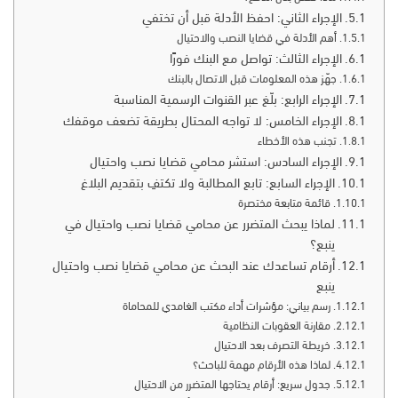
الإجراء الثاني: احفظ الأدلة قبل أن تختفي
أهم الأدلة في قضايا النصب والاحتيال
الإجراء الثالث: تواصل مع البنك فورًا
جهّز هذه المعلومات قبل الاتصال بالبنك
الإجراء الرابع: بلّغ عبر القنوات الرسمية المناسبة
الإجراء الخامس: لا تواجه المحتال بطريقة تضعف موقفك
تجنب هذه الأخطاء
الإجراء السادس: استشر محامي قضايا نصب واحتيال
الإجراء السابع: تابع المطالبة ولا تكتفِ بتقديم البلاغ
قائمة متابعة مختصرة
لماذا يبحث المتضرر عن محامي قضايا نصب واحتيال في
ينبع؟
أرقام تساعدك عند البحث عن محامي قضايا نصب واحتيال
ينبع
رسم بياني: مؤشرات أداء مكتب الغامدي للمحاماة
مقارنة العقوبات النظامية
خريطة التصرف بعد الاحتيال
لماذا هذه الأرقام مهمة للباحث؟
جدول سريع: أرقام يحتاجها المتضرر من الاحتيال