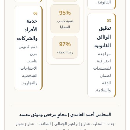
القانونية.
95%
06
خدمة
03
نسبة كسب
القضايا
تدقيق
الأفراد
الوثائق
والشركات
97%
القانونية
دعم قانوني
رضا العملاء
مراجعة
مرن
احترافية
يناسب
للمستندات
الاحتياجات
لضمان
الشخصية
الدقة
والتجارية.
والسلامة.
المحامي أحمد الغامدي | محامٍ مرخص وموثق معتمد
جدة – التحلية، شارع إبراهيم الجفالي | الطائف – شارع شهار