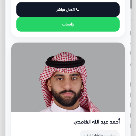
جديد فورًا
📞 اتصال مباشر
كثير من المحتالين لا يكتفون بالمبلغ الأول. بعد أن يدفع
واتساب
الضحية، يبدأ المحتال في اختراع أسباب جديدة: رسوم فك
حجز، رسوم تحويل، ضريبة، تأمين، عمولة، أو مبلغ أخير
لاسترجاع المال. هذه المرحلة خطيرة؛ لأن الضحية يكون
تحت ضغط نفسي ويريد إنقاذ ما خسره.
القاعدة العملية هنا واضحة:
لا تدفع أي مبلغ إضافي
. حتى
لو وعدك الطرف الآخر بإعادة المال بعد التحويل، وحتى لو
أرسل لك مستندًا أو إيصالًا أو رسالة تبدو رسمية. الدفع
الجديد قد لا يحل المشكلة، بل قد يزيد الخسارة ويجعل
أحمد عبد الله الغامدي
الملف أكثر تعقيدًا.
محامٍ ومستشار قانوني