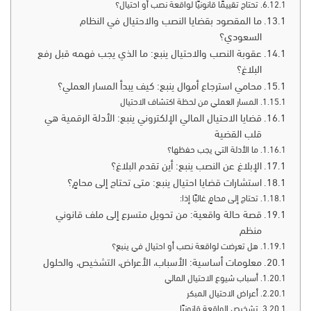
تحتاج تقييمًا قانونيًا لواقعة نصب أو احتيال؟
ما المقصود بقضايا النصب والاحتيال في النظام
السعودي؟
عقوبة النصب والاحتيال ينبع: ما الذي يجب فهمه قبل رفع
البلاغ؟
محامي استرجاع أموال ينبع: كيف يبدأ المسار العملي؟
المسار العملي من لحظة اكتشاف الاحتيال
قضايا الاحتيال المالي الإلكتروني ينبع: الأدلة الرقمية هي
قلب القضية
ما الأدلة التي يجب حفظها؟
الإبلاغ عن النصب ينبع: أين تقدم البلاغ؟
استشارات قضايا احتيال ينبع: متى تحتاج إلى محامٍ؟
تحتاج إلى محامٍ غالبًا إذا:
قصة حالة واقعية: من تحويل متسرع إلى ملف قانوني
منظم
هل تعرضت لواقعة نصب أو احتيال في ينبع؟
معلومات أساسية: الأسباب، الأعراض، التشخيص، والحلول
أسباب شيوع الاحتيال المالي
أعراض الاحتيال المبكر
تشخيص الواقعة قانونيًا