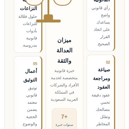
رأي قانوني
النزاعات
واضح
حلول فعّالة
يساعدك
للنزاعات
على اتخاذ
بأدوات
القرار
قانونية
ميزان
الصحيح.
مدروسة.
العدالة
والثقة
02
05
صياغة
خبرة قانونية
أعمال
متخصصة لخدمة
ومراجعة
التوثيق
الأفراد والشركات
العقود
توثيق
في المملكة
عقود دقيقة
قانوني
العربية السعودية
تحمي
معتمد
مصالحك
يضمن
+7
وتقلل
الحجية
المخاطر
والوضوح.
سنوات خبرة