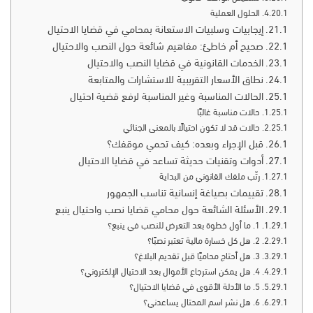
الحلول العملية
إيجابيات وسلبيات الاستعانة بمحامي في قضايا الاحتيال
صحيح أم خاطئ: مفاهيم شائعة حول النصب والاحتيال
الخدمات القانونية في قضايا النصب والاحتيال
نطاق الأسعار التقريبية للاستشارات والمتابعة
الحالات المناسبة وغير المناسبة لرفع قضية احتيال
حالات مناسبة غالبًا
حالات قد لا تكون احتيالًا بالمعنى الجنائي
قبل الإجراء وبعده: كيف تحمي موقفك؟
أدوات وتقنيات حديثة تساعد في قضايا الاحتيال
رتّب ملفك القانوني من البداية
تقييمات بصياغة إنسانية تناسب الجمهور
الأسئلة الشائعة حول محامي قضايا نصب واحتيال ينبع
1. ما أول خطوة بعد التعرض للنصب في ينبع؟
2. هل كل خسارة مالية تعتبر نصبًا؟
3. هل أحتاج محاميًا قبل تقديم البلاغ؟
4. هل يمكن استرجاع الأموال بعد الاحتيال الإلكتروني؟
5. ما الأدلة الأقوى في قضايا الاحتيال؟
6. هل نشر اسم المحتال يساعدني؟