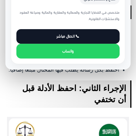
ماذا تفعل بدل الدفع؟
متخصص في القضايا التجارية والعمالية والعقارية والمالية وصياغة العقود
والاستشارات القانونية.
📞 اتصال مباشر
أوقف التواصل المالي فورًا.
لا ترسل بياناتك البنكية أو رمز التحقق.
واتساب
لا توقع مخالصة أو تنازلًا.
احتفظ بكل رسالة يطلب فيها المحتال مبلغًا إضافيًا.
الإجراء الثاني: احفظ الأدلة قبل
أن تختفي