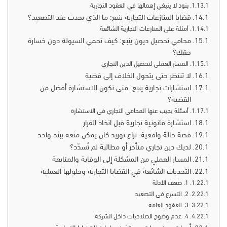
بنود لا ينبغي إهمالها في العقود التجارية
قضايا المنازعات التجارية ينبع: ما الذي يحدث عند التصعيد؟
أمثلة على المنازعات التجارية الشائعة
محامي تحصيل ديون ينبع: كيف تحمي السيولة دون خسارة
حقك؟
المسار العملي لتحصيل الدين التجاري
لا تنتظر حتى يتحول الخلاف إلى قضية
استشارات تجارية ينبع: متى تكون الاستشارة أفضل من
القضية؟
أسئلة يجيب عنها المحامي التجاري في الاستشارة
استشارة قانونية تجارية قبل اتخاذ القرار
قصة حالة واقعية: نزاع توريد كان يمكن منعه ببند واحد
لديك دين تجاري متأخر أو مطالبة لم تُسدّد؟
المسار العملي من المشكلة إلى الوقاية والمتابعة
التحديات الشائعة في القضايا التجارية وحلولها العملية
1. ضعف الأدلة
2. التسرع في التصعيد
3. العقود العامة
4. عدم وضوح الصلاحيات داخل الشركة