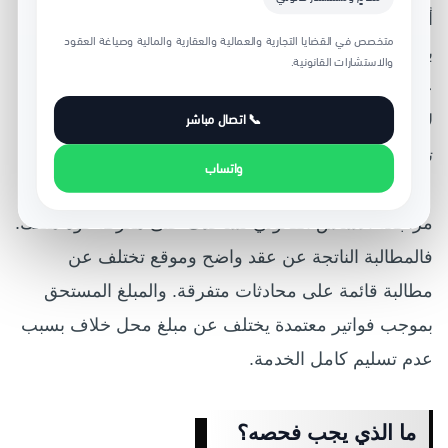
أول خطأ يقع فيه بعض التجار وأصحاب الشركات هو البدء
متخصص في القضايا التجارية والعمالية والعقارية والمالية وصياغة العقود
بالمطالبة قبل فهم أساسها القانوني. هل المطالبة مبنية
والاستشارات القانونية.
على عقد مكتوب؟ فاتورة؟ أمر شراء؟ تعامل سابق؟ سند
📞 اتصال مباشر
لأمر؟ اتفاق شفهي مدعوم بالمراسلات؟ أم مجرد توقع
تجاري لم يتحول إلى التزام مثبت؟
واتساب
مراجعة الأساس القانوني تساعدك على معرفة قوة ملفك.
فالمطالبة الناتجة عن عقد واضح وموقع تختلف عن
مطالبة قائمة على محادثات متفرقة. والمبلغ المستحق
بموجب فواتير معتمدة يختلف عن مبلغ محل خلاف بسبب
عدم تسليم كامل الخدمة.
ما الذي يجب فحصه؟