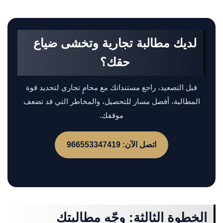
لديك مطالبة تجارية وتخشى ضياع
حقك؟
قبل التصعيد، راجع مستنداتك مع محامٍ تجاري لتحديد قوة
المطالبة، أفضل مسار للتحصيل، والمخاطر التي قد تضعف
موقفك.
اتصل الآن: 966553347419
الخطوة الثالثة: وجّه مطالبتك