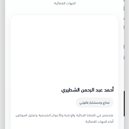
الجهات القضائية.
أو الإجراء بدأ بطريقة غير صحيحة. في هذا الدليل العملي
ستعرف كيف تحمي موقفك قبل أن يتحول الدين أو النزاع
التجاري إلى ملف ضعيف.
اقرأ أيضاً:
ﻣﺤﺎﻣﻲ أﺣﻮال ﺷﺨﺼﻴﺔ ﻳﻨﺒﻊ | 7 حقوق أسرية لا
تتنازل عنها
أحمد عبد الرحمن الشطيري
الخطوة الأولى: راجع أساس
محامٍ ومستشار قانوني
المطالبة قبل أي تصعيد
متخصص في القضايا الجنائية والإدارية والأحوال الشخصية وتمثيل الموكلين
أمام الجهات القضائية.