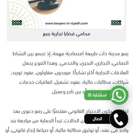
محامي قضايا تجارية ينبع
ينبع مدينة ذات طبيعة اقتصادية مهمة، إذ تجمع بين النشاط
الصناعي، التجاري، البحري، والخدمي. وهذا التنوع يجعل
العلاقات التجارية أكثر تشابكًا: موردون، مقاولون، عقود توريد،
شراكات، مطالبات مالية، عقود تشغيل، اتفاقيات خدمات،
ومنازعات بين شركات أو بين تاجر وعميل.
استشارة ⚖️
لذلك لا يكون الاحتياج القانوني مقتصرًا على رفع دعوى بعد
اتصال
وقوع الضرر. في كثير من الحالات، تبدأ الحماية من مراجعة بند
واحد في عقد، أو توثيق مطالبة مالية، أو صياغة إنذار قانوني، أو