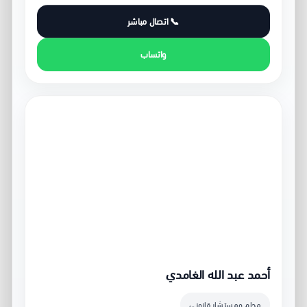
📞 اتصال مباشر
واتساب
محامي قضايا تجارية ينبع
أحمد عبد الله الغامدي
محامٍ ومستشار قانوني