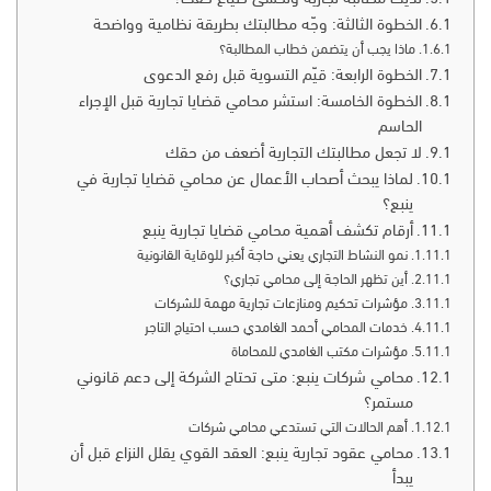
الخطوة الثالثة: وجّه مطالبتك بطريقة نظامية وواضحة
ماذا يجب أن يتضمن خطاب المطالبة؟
الخطوة الرابعة: قيّم التسوية قبل رفع الدعوى
الخطوة الخامسة: استشر محامي قضايا تجارية قبل الإجراء
الحاسم
لا تجعل مطالبتك التجارية أضعف من حقك
لماذا يبحث أصحاب الأعمال عن محامي قضايا تجارية في
ينبع؟
أرقام تكشف أهمية محامي قضايا تجارية ينبع
نمو النشاط التجاري يعني حاجة أكبر للوقاية القانونية
أين تظهر الحاجة إلى محامي تجاري؟
مؤشرات تحكيم ومنازعات تجارية مهمة للشركات
خدمات المحامي أحمد الغامدي حسب احتياج التاجر
مؤشرات مكتب الغامدي للمحاماة
محامي شركات ينبع: متى تحتاج الشركة إلى دعم قانوني
مستمر؟
أهم الحالات التي تستدعي محامي شركات
محامي عقود تجارية ينبع: العقد القوي يقلل النزاع قبل أن
يبدأ