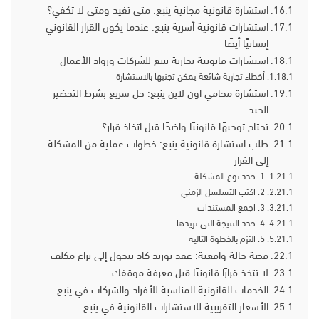
استشارة قانونية مجانية ينبع: متى تفيد ومتى لا تكفي؟
استشارات قانونية أسرية ينبع: عندما يكون القرار القانوني
إنسانيًا أيضًا
استشارات قانونية تجارية ينبع للشركات ورواد الأعمال
أخطاء تجارية شائعة يمكن تجنبها بالاستشارة
استشارة محامي اون لاين ينبع: حل سريع بشرط التحضير
الجيد
تحتاج توجيهًا قانونيًا واضحًا قبل اتخاذ قرار؟
طلب استشارة قانونية ينبع: خطوات عملية من المشكلة
إلى القرار
1. حدد نوع المشكلة
2. اكتب التسلسل الزمني
3. اجمع المستندات
4. حدد النتيجة التي تريدها
5. التزم بالخطوة التالية
قصة حالة واقعية: عقد توريد كاد يتحول إلى نزاع مكلف
لا تتخذ قرارًا قانونيًا قبل معرفة موقفك
الخدمات القانونية المناسبة للأفراد والشركات في ينبع
الأسعار التقريبية للاستشارات القانونية في ينبع