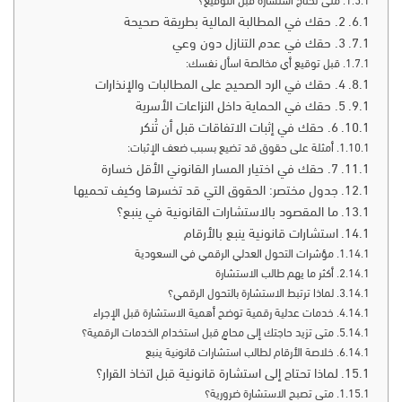
متى تحتاج استشارة قبل التوقيع؟
2. حقك في المطالبة المالية بطريقة صحيحة
3. حقك في عدم التنازل دون وعي
قبل توقيع أي مخالصة اسأل نفسك:
4. حقك في الرد الصحيح على المطالبات والإنذارات
5. حقك في الحماية داخل النزاعات الأسرية
6. حقك في إثبات الاتفاقات قبل أن تُنكر
أمثلة على حقوق قد تضيع بسبب ضعف الإثبات:
7. حقك في اختيار المسار القانوني الأقل خسارة
جدول مختصر: الحقوق التي قد تخسرها وكيف تحميها
ما المقصود بالاستشارات القانونية في ينبع؟
استشارات قانونية ينبع بالأرقام
مؤشرات التحول العدلي الرقمي في السعودية
أكثر ما يهم طالب الاستشارة
لماذا ترتبط الاستشارة بالتحول الرقمي؟
خدمات عدلية رقمية توضح أهمية الاستشارة قبل الإجراء
متى تزيد حاجتك إلى محامٍ قبل استخدام الخدمات الرقمية؟
خلاصة الأرقام لطالب استشارات قانونية ينبع
لماذا تحتاج إلى استشارة قانونية قبل اتخاذ القرار؟
متى تصبح الاستشارة ضرورية؟