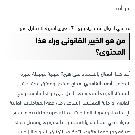
اقرأ أيضاً:
ﻣﺤﺎﻣﻲ أﺣﻮال ﺷﺨﺼﻴﺔ ﻳﻨﺒﻊ | 7 حقوق أسرية لا تتنازل عنها
من هو الخبير القانوني وراء هذا
المحتوى؟
أُعد هذا المقال بالاعتماد على هوية مهنية مرتبطة بخبرة
المحامي
أحمد الغامدي
، محامٍ مرخص وموثق معتمد في
المملكة العربية السعودية، حاصل على درجة الماجستير في
القانون، وزمالة المستشار الشرعي في فقه المعاملات المالية
الإسلامية وتسوية المنازعات. يمتلك خبرة عملية تتجاوز سبع
سنوات في المحاماة والاستشارات القانونية، وتشمل خبرته
صياغة ومراجعة العقود، التحكيم، التوثيق، تسوية النزاعات،