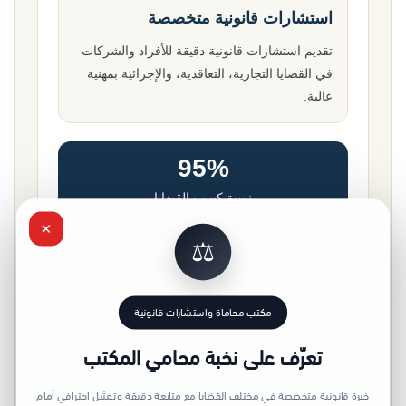
استشارات قانونية متخصصة
تقديم استشارات قانونية دقيقة للأفراد والشركات
في القضايا التجارية، التعاقدية، والإجرائية بمهنية
عالية.
95%
نسبة كسب القضايا
×
⚖️
93%
سرعة إنجاز المعاملات
مكتب محاماة واستشارات قانونية
97%
تعرّف على نخبة محامي المكتب
رضا العملاء
خبرة قانونية متخصصة في مختلف القضايا مع متابعة دقيقة وتمثيل احترافي أمام