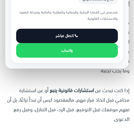
إثباتًا.
متخصص في القضايا التجارية والعمالية والعقارية والمالية وصياغة العقود
والاستشارات القانونية.
قد تخسر حقك لأنك وقّعت مخالصة دون مراجعة، أو لأنك
تأخرت في تقديم طلب، أو لأنك اعتمدت على اتفاق شفهي، أو
📞 اتصال مباشر
لأنك أرسلت رسالة تحمل إقرارًا غير مقصود، أو لأنك لم تحتفظ
واتساب
بالمستندات. هنا تأتي أهمية الاستشارة القانونية؛ فهي لا
تمنحك “رأيًا عامًا” فقط، بل تساعدك على معرفة ما يجب فعله
وما يجب تجنبه.
إذا كنت تبحث عن
استشارات قانونية ينبع
أو عن استشارة
محامي قبل اتخاذ قرار مهم، فالمقصود ليس أن تبدأ نزاعًا، بل أن
تفهم موقفك قبل التوقيع، قبل الرد، قبل التنازل، وقبل رفع
الدعوى.