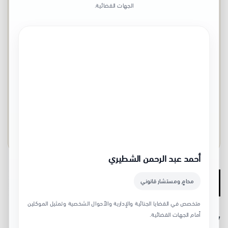
الجهات القضائية.
تواصل مع مكتب الغامدي للمحاماة
والاستشارات القانونية
الجوال:
966553347419
البريد الإلكتروني:
info@lawyers-in-
riyadh.com
جدة – التحلية، شارع إبراهيم الجفالي | الطائف –
شارع شهار العام، بجوار الطائف مول
أحمد عبد الرحمن الشطيري
7 حقوق قد تخسرها دون استشارة
محامٍ ومستشار قانوني
متخصص في القضايا الجنائية والإدارية والأحوال الشخصية وتمثيل الموكلين
أمام الجهات القضائية.
7 حقوق قد تخسرها دون استشارة
ليست عنوانًا للتخويف، بل