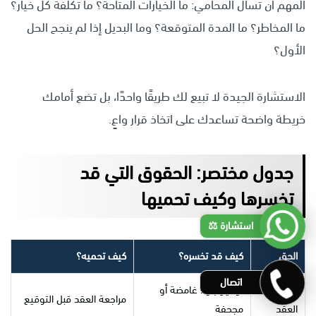
المهم أن تسأل المحامي: ما الخيارات المتاحة؟ ما تكلفة كل خيار؟
ما المخاطر؟ ما المدة المتوقعة؟ وما البديل إذا لم ينجح الحل
الأول؟
الاستشارة الجيدة لا تبيع لك طريقًا واحدًا، بل تضع أمامك
خريطة واضحة تساعدك على اتخاذ قرار واعٍ.
جدول مختصر: الحقوق التي قد
تخسرها وكيف تحميها
استشارة ⚖️
الحق
كيف قد تخسره؟
كيف تحميه؟
اتصال
فهم
توقيع بنود غامضة أو
مراجعة العقد قبل التوقيع
العقد
مجحفة