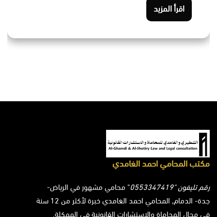
اقرأ المزيد
مكتب المحامي احمد الغامدي
رقم تليفون "0553347419
" محامي مشهور في الرياض-
جدة- الدمام, المحامي احمد الغامدي خبرة لأكثر من 12 سنة
في مجال المحاماة والاستشارات القانونية في الممكلة.