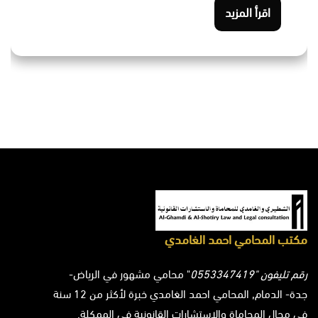
اقرأ المزيد
مكتب المحامي احمد الغامدي
رقم تليفون "0553347419
" محامي مشهور في الرياض-
جدة- الدمام, المحامي احمد الغامدي خبرة لأكثر من 12 سنة
في مجال المحاماة والاستشارات القانونية في الممكلة.