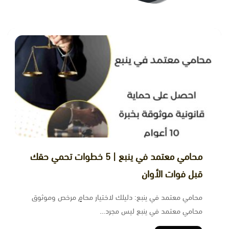
ﻣﺤﺎﻣﻲ ﻣﻌﺘﻤﺪ ﻓﻲ ﻳﻨﺒﻊ | 5 خطوات تحمي حقك
قبل فوات الأوان
محامي معتمد في ينبع: دليلك لاختيار محامٍ مرخص وموثوق
محامي معتمد في ينبع ليس مجرد…