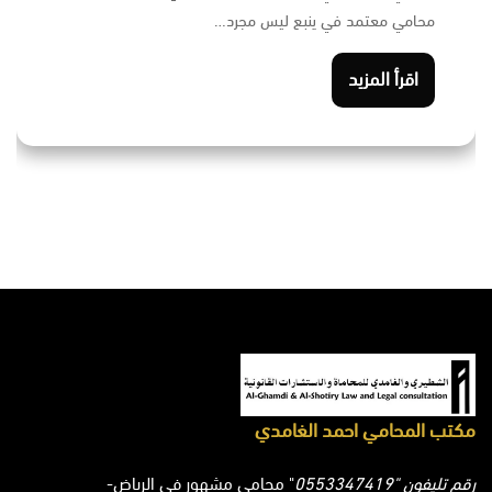
محامي معتمد في ينبع ليس مجرد…
اقرأ المزيد
مكتب المحامي احمد الغامدي
رقم تليفون "0553347419
" محامي مشهور في الرياض-