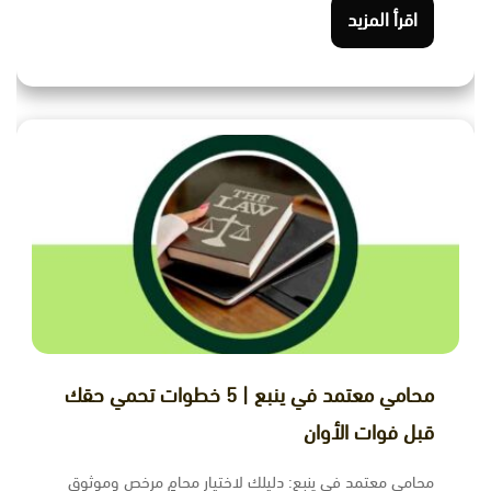
اقرأ المزيد
ﻣﺤﺎﻣﻲ ﻣﻌﺘﻤﺪ ﻓﻲ ﻳﻨﺒﻊ | 5 خطوات تحمي حقك
قبل فوات الأوان
محامي معتمد في ينبع: دليلك لاختيار محامٍ مرخص وموثوق