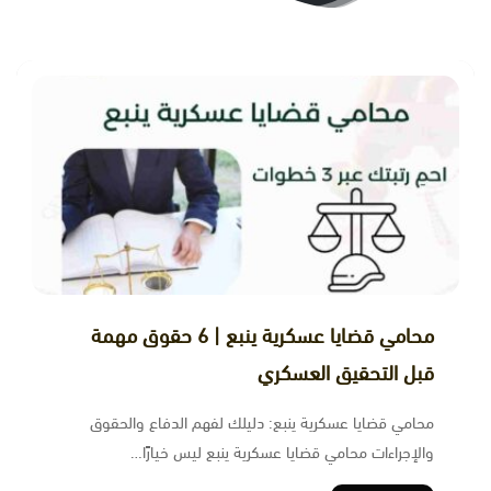
ﻣﺤﺎﻣﻲ ﻗﻀﺎﻳﺎ ﻋﺴﻜﺮﻳﺔ ﻳﻨﺒﻊ | 6 حقوق مهمة
قبل التحقيق العسكري
محامي قضايا عسكرية ينبع: دليلك لفهم الدفاع والحقوق
والإجراءات محامي قضايا عسكرية ينبع ليس خيارًا…