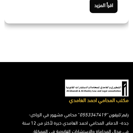
اقرأ المزيد
مكتب المحامي احمد الغامدي
رقم تليفون "0553347419
" محامي مشهور في الرياض-
جدة- الدمام, المحامي احمد الغامدي خبرة لأكثر من 12 سنة
في مجال المحاماة والاستشارات القانونية في الممكلة.