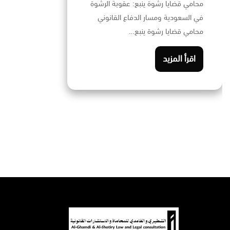
محامي قضايا رشوة ينبع: عقوبة الرشوة
في السعودية ومسار الدفاع القانوني
محامي قضايا رشوة ينبع…
اقرأ المزيد