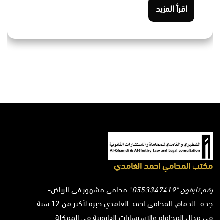
اقرأ المزيد
مكتب المحامي احمد الغامدي
رقم تليفون "0553347419
" محامي مشهور في الرياض-
جدة- الدمام, المحامي احمد الغامدي خبرة لأكثر من 12 سنة
في مجال المحاماة والاستشارات القانونية في الممكلة.