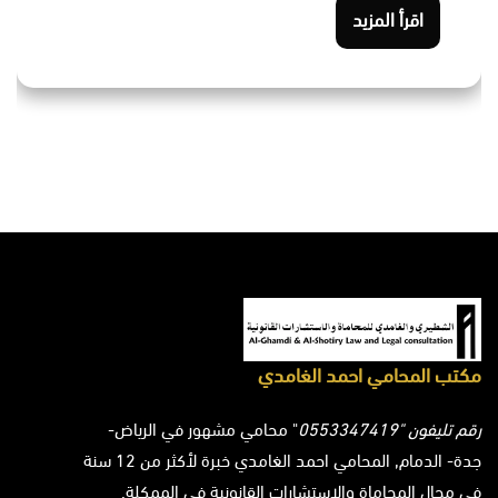
اقرأ المزيد
مكتب المحامي احمد الغامدي
رقم تليفون "0553347419
" محامي مشهور في الرياض-
جدة- الدمام, المحامي احمد الغامدي خبرة لأكثر من 12 سنة
في مجال المحاماة والاستشارات القانونية في الممكلة.