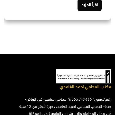
اقرأ المزيد
مكتب المحامي احمد الغامدي
رقم تليفون "0553347419
" محامي مشهور في الرياض-
جدة- الدمام, المحامي احمد الغامدي خبرة لأكثر من 12 سنة
في مجال المحاماة والاستشارات القانونية في الممكلة.