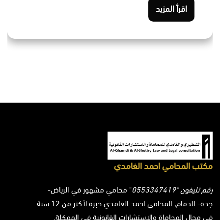
اقرأ المزيد
مكتب المحامي احمد الغامدي
رقم تليفون "0553347419
" محامي مشهور في الرياض-
جدة- الدمام, المحامي احمد الغامدي خبرة لأكثر من 12 سنة
في مجال المحاماة والاستشارات القانونية في الممكلة.