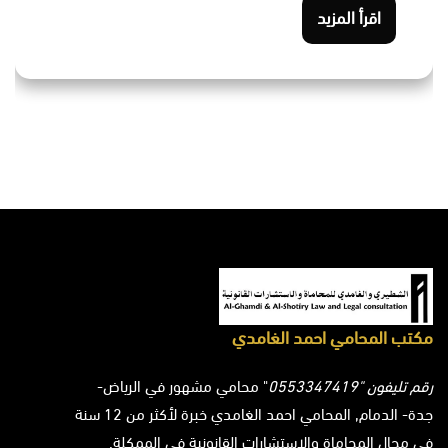
اقرأ المزيد
مكتب المحامي احمد الغامدي
رقم تليفون "0553347419
" محامي مشهور في الرياض-
جدة- الدمام, المحامي احمد الغامدي خبرة لأكثر من 12 سنة
في مجال المحاماة والاستشارات القانونية في الممكلة.