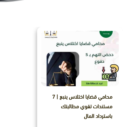
ﻣﺤﺎﻣﻲ ﻗﻀﺎﻳﺎ اﺧﺘﻼس ﻳﻨﺒﻊ | 7
مستندات تقوي مطالبتك
باسترداد المال