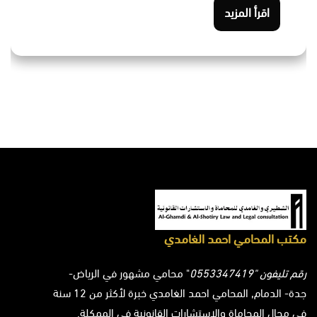
اقرأ المزيد
مكتب المحامي احمد الغامدي
رقم تليفون "0553347419
" محامي مشهور في الرياض-
جدة- الدمام, المحامي احمد الغامدي خبرة لأكثر من 12 سنة
في مجال المحاماة والاستشارات القانونية في الممكلة.