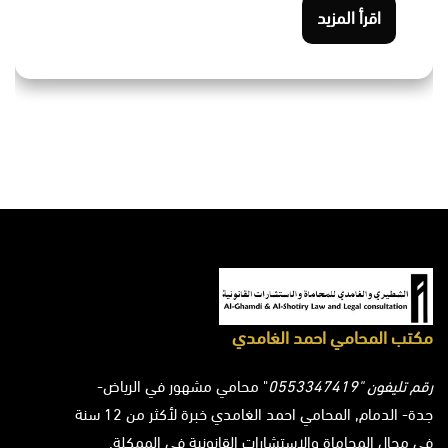
اقرأ المزيد
مكتب المحامي احمد الغامدي
رقم تليفون "0553347419
" محامي مشهور في الرياض-
جدة- الدمام, المحامي احمد الغامدي خبرة لأكثر من 12 سنة
في مجال المحاماة والاستشارات القانونية في الممكلة.