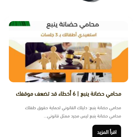
ﻣﺤﺎﻣﻲ ﺣﻀﺎﻧﺔ ﻳﻨﺒﻊ | 6 أخطاء قد تضعف موقفك
محامي حضانة ينبع: دليلك القانوني لحماية حقوق طفلك
محامي حضانة ينبع ليس مجرد ممثل قانوني…
اقرأ المزيد