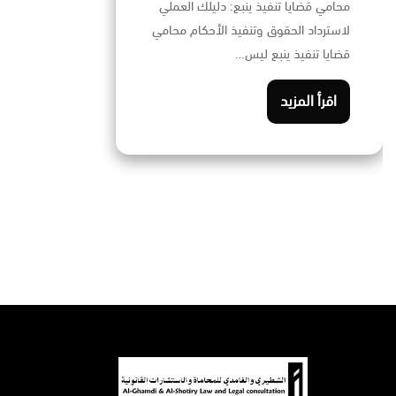
محامي قضايا تنفيذ ينبع: دليلك العملي
لاسترداد الحقوق وتنفيذ الأحكام محامي
قضايا تنفيذ ينبع ليس…
اقرأ المزيد