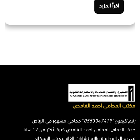
اقرأ المزيد
مكتب المحامي احمد الغامدي
رقم تليفون "0553347419
" محامي مشهور في الرياض-
جدة- الدمام, المحامي احمد الغامدي خبرة لأكثر من 12 سنة
في مجال المحاماة والاستشارات القانونية في الممكلة.