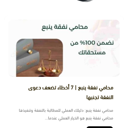
ﻣﺤﺎﻣﻲ ﻧﻔﻘﺔ ﻳﻨﺒﻊ | 7 أخطاء تضعف دعوى
النفقة تجنبها
محامي نفقة ينبع: دليلك العملي للمطالبة بالنفقة وتنفيذها
محامي نفقة ينبع هو الخيار العملي عندما…