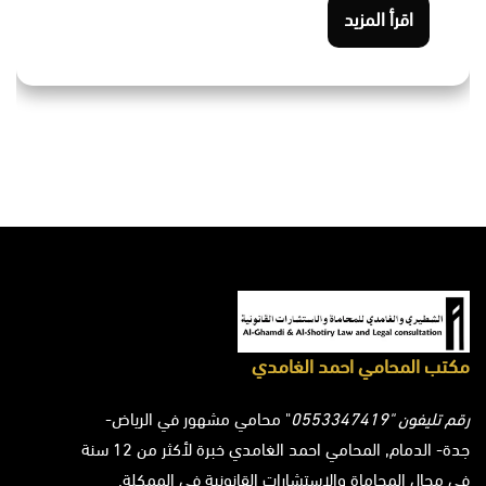
اقرأ المزيد
مكتب المحامي احمد الغامدي
رقم تليفون "0553347419
" محامي مشهور في الرياض-
جدة- الدمام, المحامي احمد الغامدي خبرة لأكثر من 12 سنة
في مجال المحاماة والاستشارات القانونية في الممكلة.