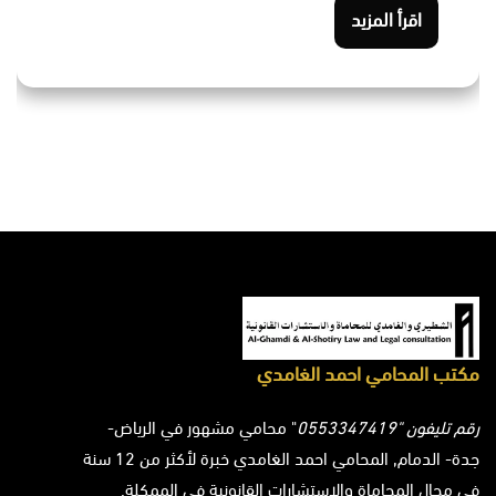
اقرأ المزيد
مكتب المحامي احمد الغامدي
رقم تليفون "0553347419
" محامي مشهور في الرياض-
جدة- الدمام, المحامي احمد الغامدي خبرة لأكثر من 12 سنة
في مجال المحاماة والاستشارات القانونية في الممكلة.