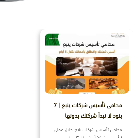
ﻣﺤﺎﻣﻲ ﺗﺄﺳﻴﺲ ﺷﺮﻛﺎت ﻳﻨﺒﻊ | 7
بنود لا تبدأ شركتك بدونها
محامي تأسيس شركات ينبع: دليل عملي