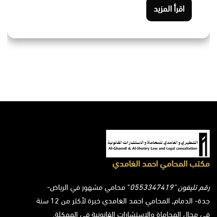
اقرأ المزيد
مكتب المحامي احمد الغامدي
رقم تليفون "0553347419
" محامي مشهور في الرياض-
جدة- الدمام, المحامي احمد الغامدي خبرة لأكثر من 12 سنة
في مجال المحاماة والاستشارات القانونية في الممكلة.