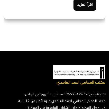
اقرأ المزيد
مكتب المحامي احمد الغامدي
رقم تليفون "0553347419
" محامي مشهور في الرياض-
جدة- الدمام, المحامي احمد الغامدي خبرة لأكثر من 12 سنة
في مجال المحاماة والاستشارات القانونية في الممكلة.