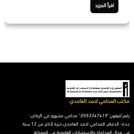
اقرأ المزيد
مكتب المحامي احمد الغامدي
رقم تليفون "0553347419
" محامي مشهور في الرياض-
جدة- الدمام, المحامي احمد الغامدي خبرة لأكثر من 12 سنة
في مجال المحاماة والاستشارات القانونية في الممكلة.