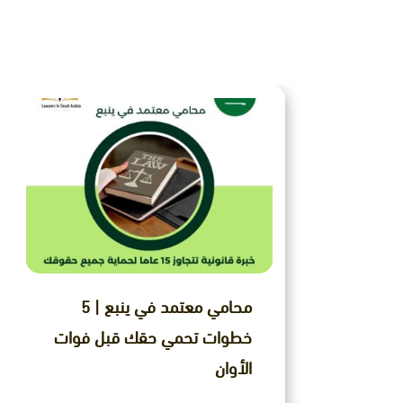
ﻣﺤﺎﻣﻲ ﻣﻌﺘﻤﺪ ﻓﻲ ﻳﻨﺒﻊ | 5
خطوات تحمي حقك قبل فوات
الأوان