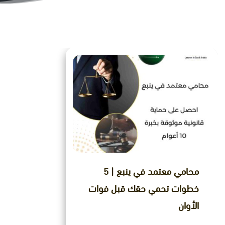
ﻣﺤﺎﻣﻲ ﻣﻌﺘﻤﺪ ﻓﻲ ﻳﻨﺒﻊ | 5
خطوات تحمي حقك قبل فوات
الأوان