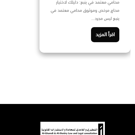
محامي معتمد في ينبع: دليلك لاختيار
محامٍ مرخص وموثوق محامي معتمد في
ينبع ليس مجرد…
اقرأ المزيد