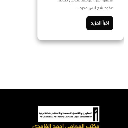
الاتفاق قبل التوقيع محامي صياغة
عقود ينبع ليس مجرد…
اقرأ المزيد
مكتب المحامي احمد الغامدي