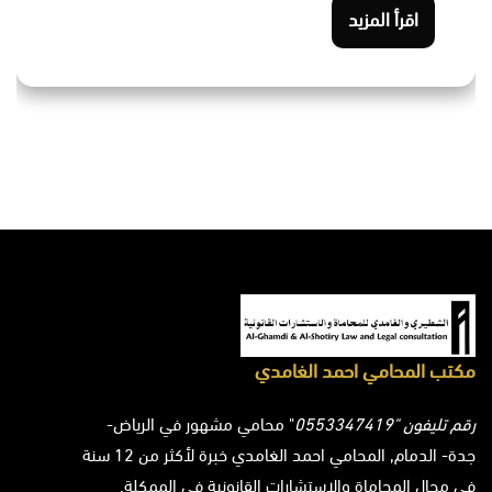
اقرأ المزيد
مكتب المحامي احمد الغامدي
رقم تليفون "0553347419
" محامي مشهور في الرياض-
جدة- الدمام, المحامي احمد الغامدي خبرة لأكثر من 12 سنة
في مجال المحاماة والاستشارات القانونية في الممكلة.