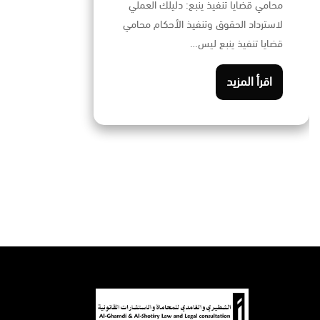
محامي قضايا تنفيذ ينبع: دليلك العملي
لاسترداد الحقوق وتنفيذ الأحكام محامي
قضايا تنفيذ ينبع ليس…
اقرأ المزيد